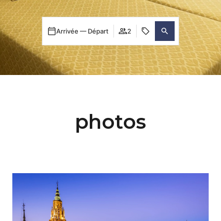
Arrivée — Départ
2
photos